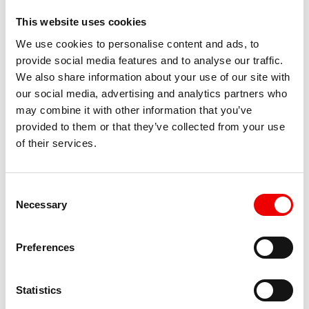
This website uses cookies
Alles
Geen onderdeel van een categorie
We use cookies to personalise content and ads, to
provide social media features and to analyse our traffic.
We also share information about your use of our site with
our social media, advertising and analytics partners who
may combine it with other information that you’ve
provided to them or that they’ve collected from your use
of their services.
Instructievideo voorbereiding intake
Instructievideo Urenportal
Consent
Necessary
Selection
Instructievideo Urenportal Contactpersonen
Preferences
Statistics