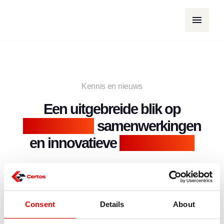
Kennis en nieuws
Een uitgebreide blik op
succesvolle
samenwerkingen
en innovatieve
oplossingen
Bekijk de veelzijdige projecten waaraan we hebben
gewerkt en ontdek hoe we uitdagingen hebben omgezet
in successen.
Consent
Details
About