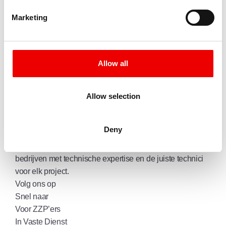
Marketing
Adres
Meer en Duin 40
2163 HC Lisse
Allow all
Nederland
E-mail
info@certos.nl
Allow selection
Telefoon
(0031) (0)252-419149
Deny
Certos is van oorsprong machinebouwer, techniek zit in
ons DNA. Al 50 jaar ondersteunen wij industriële
bedrijven met technische expertise en de juiste technici
voor elk project.
Volg ons op
Snel naar
Voor ZZP’ers
In Vaste Dienst