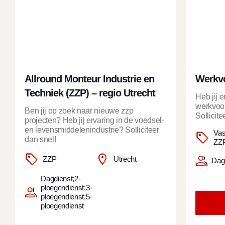
Allround Monteur Industrie en
Werkvo
Techniek (ZZP) – regio Utrecht
Heb jij e
werkvoor
Ben jij op zoek naar nieuwe zzp
Sollicite
projecten? Heb jij ervaring in de voedsel-
en levensmiddelenindustrie? Solliciteer
Vas
dan snel!
ZZ
ZZP
Utrecht
Dag
Dagdienst;2-
ploegendienst;3-
ploegendienst;5-
ploegendienst