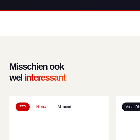
Misschien ook
wel
interessant
ZZP
Nieuw!
Allround
Vaste Di