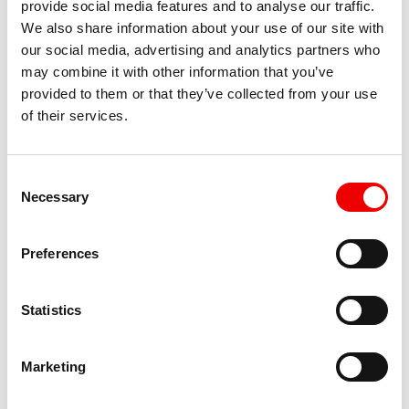
provide social media features and to analyse our traffic.
We also share information about your use of our site with
our social media, advertising and analytics partners who
Storingsmonteur – regio Eindhoven
may combine it with other information that you’ve
provided to them or that they’ve collected from your use
of their services.
Senior storingsmonteur 5-ploegen
Consent
Necessary
Selection
Preferences
Storingsmonteur – regio Zuid-
Holland
Statistics
Marketing
Storingsmonteur – regio Utrecht